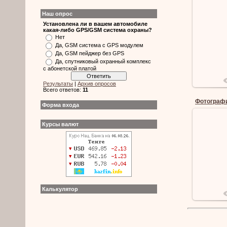
Наш опрос
Установлена ли в вашем автомобиле
какая-либо GPS/GSM система охраны?
Нет
Да, GSM система с GPS модулем
Да, GSM пейджер без GPS
Да, спутниковый охранный комплекс
с абонетской платой
Результаты
|
Архив опросов
Всего ответов:
11
Фотографи
Форма входа
Курсы валют
Калькулятор