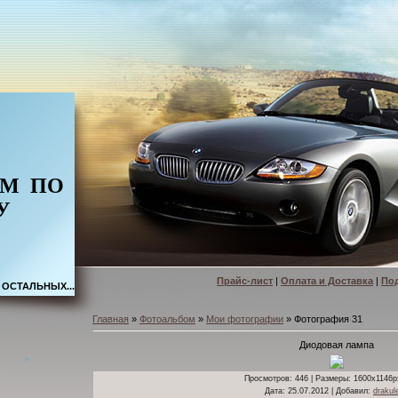
ОМ
ПО
У
Прайс-лист
|
Оплата и Доставка
|
По
 ОСТАЛЬНЫХ...
Главная
»
Фотоальбом
»
Мои фотографии
» Фотография 31
Диодовая лампа
Просмотров
: 446 |
Размеры
: 1600x1146p
Дата
: 25.07.2012 |
Добавил
:
drakul