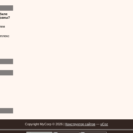
обиле
храны?
лем
мплекс
Copyright MyCorp © 2026 |
Конструктор сайтов
—
uCoz