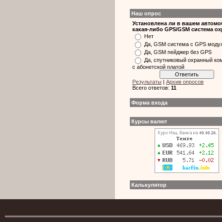
Наш опрос
Установлена ли в вашем автом
какая-либо GPS/GSM система о
Нет
Да, GSM система с GPS моду
Да, GSM пейджер без GPS
Да, спутниковый охранный ко
с абонетской платой
Результаты
|
Архив опросов
Всего ответов:
11
Форма входа
Курсы валют
Калькулятор