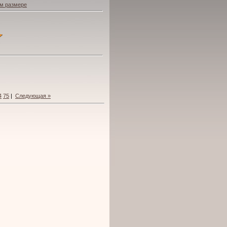
м размере
4
75
|
Следующая »