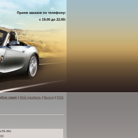
Прием заказов по телефону:
с 19.00 до 22.00:
дбор ламп
|
Мой профиль
|
Выход
|
RSS
x/59.4Kb
eon