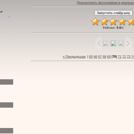
Просмотреть фотографию в реально
пы
Рейтинг
:
5.0
/
1
« Предыдущая
|
65
66
67
68
69
[
70
]
71
72
73
7