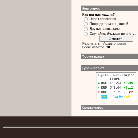
Наш опрос
Как вы нас нашли?
Через поисковик
Посредством соц. сетей
Друзья рассказали
Случайно, блуждая по инету..
Результаты
|
Архив опросов
Всего ответов:
30
Форма входа
Курсы валют
Калькулятор