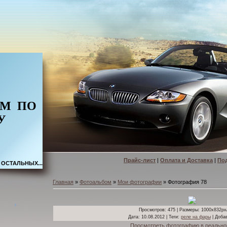
ОМ
ПО
У
Прайс-лист
|
Оплата и Доставка
|
По
 ОСТАЛЬНЫХ...
Главная
»
Фотоальбом
»
Мои фотографии
» Фотография 78
Просмотров
: 475 |
Размеры
: 1000x832px
Дата
: 10.08.2012 |
Теги
:
реле на фары
|
Доба
Просмотреть фотографию в реально