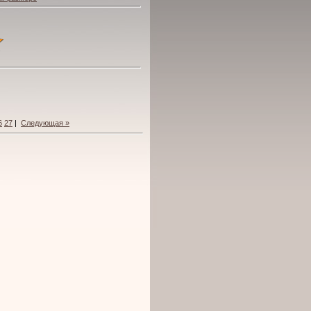
6
27
|
Следующая »