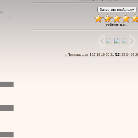
пы
Рейтинг
:
5.0
/
2
« Предыдущая
|
17
18
19
20
21
[
22
]
23
24
25
2