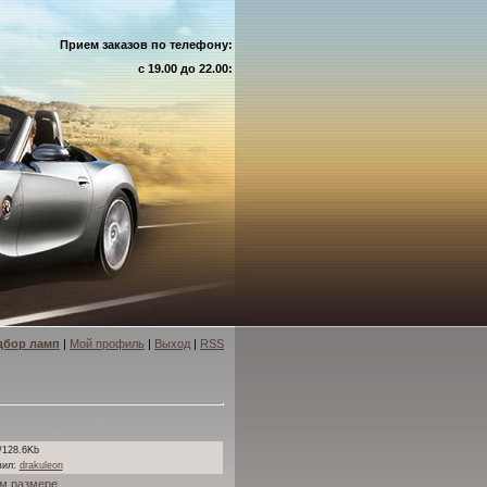
Прием заказов по телефону:
с 19.00 до 22.00:
дбор ламп
|
Мой профиль
|
Выход
|
RSS
/128.6Kb
вил
:
drakuleon
м размере