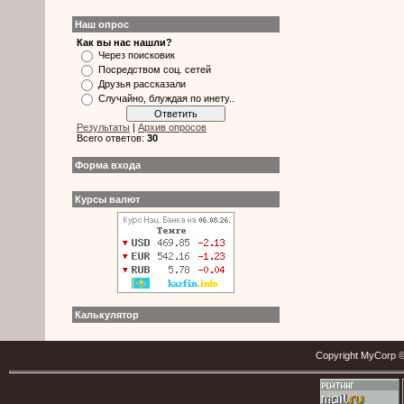
Наш опрос
Как вы нас нашли?
Через поисковик
Посредством соц. сетей
Друзья рассказали
Случайно, блуждая по инету..
Результаты
|
Архив опросов
Всего ответов:
30
Форма входа
Курсы валют
Калькулятор
Copyright MyCorp ©