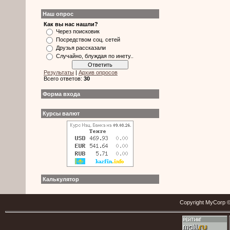
Наш опрос
Как вы нас нашли?
Через поисковик
Посредством соц. сетей
Друзья рассказали
Случайно, блуждая по инету..
Результаты
|
Архив опросов
Всего ответов:
30
Форма входа
Курсы валют
Калькулятор
Copyright MyCorp ©